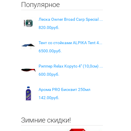
Популярное
Леска Owner Broad Carp Special 100m - 0.35mm 8,8кг
820.00руб.
Тент со стойками ALPIKA Tent 4x6
6500.00руб.
Риппер Relax Kopyto 4" (10,0см) 10шт RKBLS4/S-091
600.00руб.
Арома PRO Бисквит 250мл
142.00руб.
Зимние скидки!