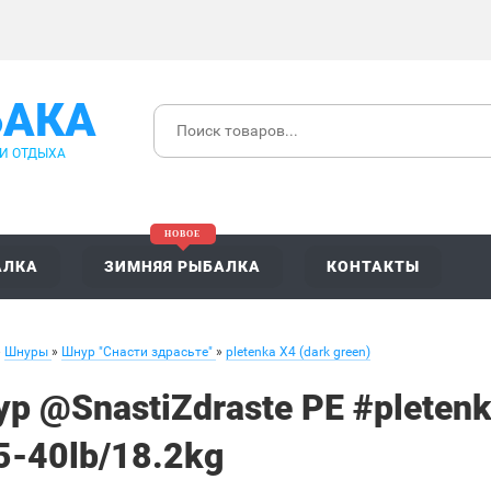
БАКА
 И ОТДЫХА
АЛКА
ЗИМНЯЯ РЫБАЛКА
КОНТАКТЫ
»
Шнуры
»
Шнур "Снасти здрасьте"
»
pletenka X4 (dark green)
р @SnastiZdraste PE #pletenk
5-40lb/18.2kg