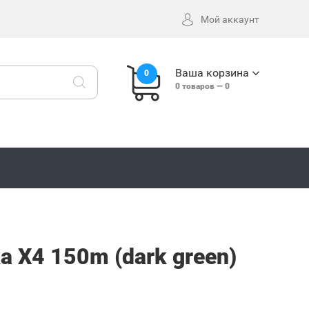
Мой аккаунт
Ваша корзина
0
0
товаров —
0
a X4 150m (dark green)