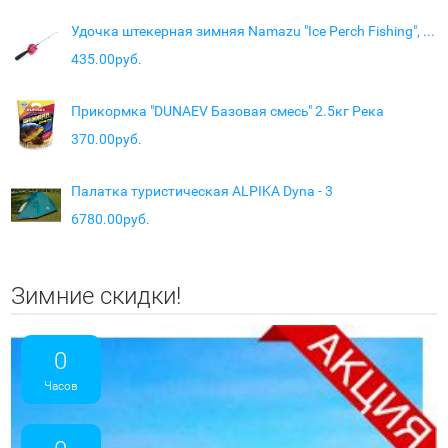
Удочка штекерная зимняя Namazu "Ice Perch Fishing", L=60 см, с катушкой d=90 мм, стеклопластик
435.00руб.
Прикормка "DUNAEV Базовая смесь" 2.5кг Река
370.00руб.
Палатка туристическая ALPIKA Dyna - 3
6780.00руб.
Зимние скидки!
0
Часов