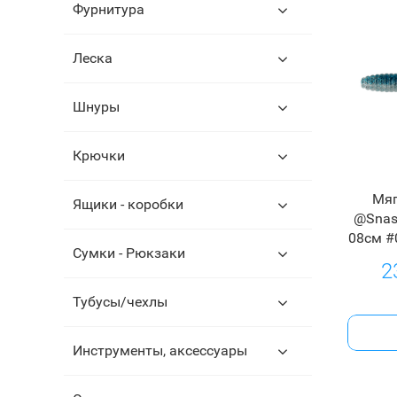
Фурнитура
Леска
Шнуры
Крючки
Мяг
Ящики - коробки
@Snast
08см #
Сумки - Рюкзаки
2
Тубусы/чехлы
Инструменты, аксессуары