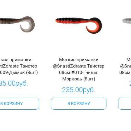
кие приманки
Мягкие приманки
М
iZdraste Твистер
@SnastiZdraste Твистер
@Sna
009-Дымок (8шт)
08см #010-Гнилая
08см
Морковь (8шт)
35.00руб.
235.00руб.
В КОРЗИНУ
В КОРЗИНУ