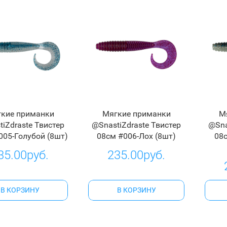
кие приманки
Мягкие приманки
М
iZdraste Твистер
@SnastiZdraste Твистер
@Sna
005-Голубой (8шт)
08см #006-Лох (8шт)
08
35.00руб.
235.00руб.
В КОРЗИНУ
В КОРЗИНУ