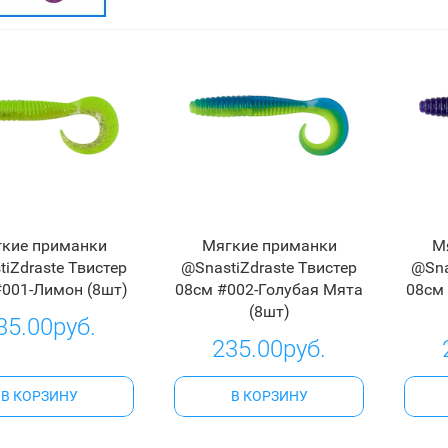
кие приманки
Мягкие приманки
М
iZdraste Твистер
@SnastiZdraste Твистер
@Sna
#001-Лимон (8шт)
08см #002-Голубая Мята
08см
(8шт)
35.00руб.
235.00руб.
В КОРЗИНУ
В КОРЗИНУ