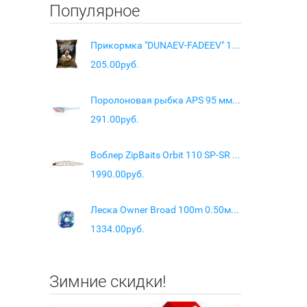
Популярное
Прикормка "DUNAEV-FADEEV" 1кг Feeder Universal
205.00руб.
Поролоновая рыбка APS 95 мм #214 UV (4 шт/упак.)
291.00руб.
Воблер ZipBaits Orbit 110 SP-SR цв. 316
1990.00руб.
Леска Owner Broad 100m 0.50мм 18кг
1334.00руб.
Зимние скидки!