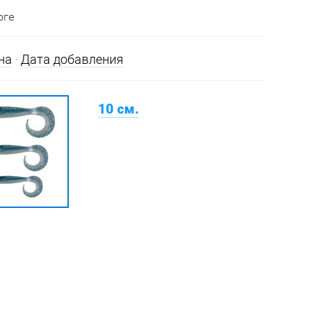
оге
на
·
Дата добавления
10 см.