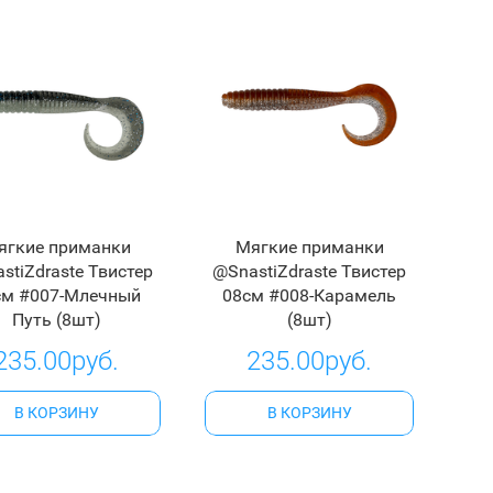
ягкие приманки
Мягкие приманки
stiZdraste Твистер
@SnastiZdraste Твистер
см #007-Млечный
08см #008-Карамель
Путь (8шт)
(8шт)
235.00руб.
235.00руб.
В КОРЗИНУ
В КОРЗИНУ