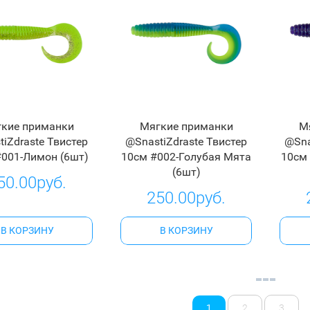
кие приманки
Мягкие приманки
М
iZdraste Твистер
@SnastiZdraste Твистер
@Sna
#001-Лимон (6шт)
10см #002-Голубая Мята
10см
(6шт)
50.00руб.
250.00руб.
В КОРЗИНУ
В КОРЗИНУ
1
2
3