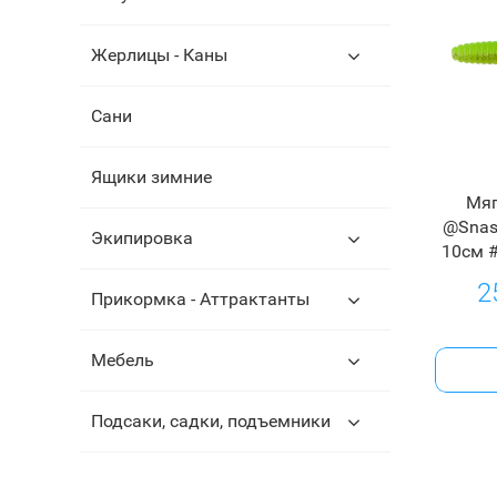
Жерлицы - Каны
Сани
Ящики зимние
Мяг
@Snast
Экипировка
10см 
2
Прикормка - Аттрактанты
Мебель
Подсаки, садки, подъемники