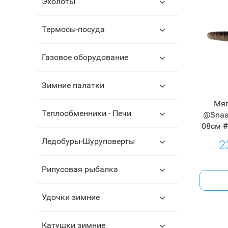
Эхолоты
Термосы-посуда
Газовое оборудование
Зимние палатки
Мяг
Теплообменники - Печи
@Snast
08см #
Ледобуры-Шуруповерты
2
Рипусовая рыбалка
Удочки зимние
Катушки зимние