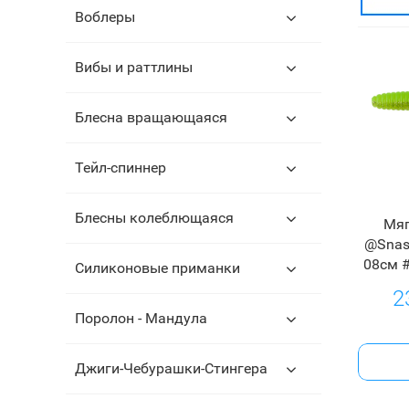
Воблеры
Вибы и раттлины
Блесна вращающаяся
Тейл-спиннер
Блесны колеблющаяся
Мяг
@Snast
08см 
Силиконовые приманки
2
Поролон - Мандула
Джиги-Чебурашки-Стингера