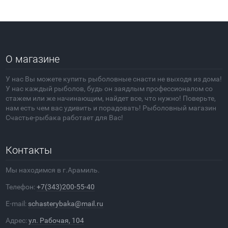
О магазине
У нас Вы можете купить рыболовные снасти не выходя из дома!
У нас каждый рыболов, будь он заядлым профессионалом со
стажем или же начинающим, найдет все, что нужно! Поверьте,
нам есть чем вас удивить и порадовать! Рыболовный магазин
Счастье-рыбака работает для Вас!
Контакты
Мы находимся в г.Арамиль.
Телефон:
+7(343)200-55-40
E-mail:
schasterybaka@mail.ru
Адрес:
ул. Рабочая, 104