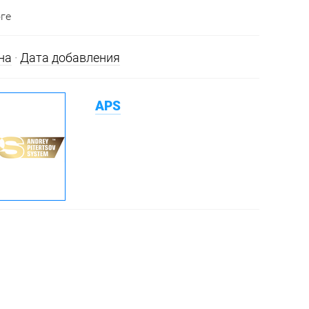
ге
на
·
Дата добавления
APS