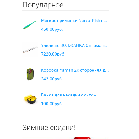
Популярное
Мягкие приманки Narval Fishing Skinny 08cm #016-Blue Mint
450.00руб.
Удилище ВОЛЖАНКА Оптима Evo Pro Фидер 3,9м 120гр.+
7220.00руб.
Коробка Yaman 2х-сторонняя для воблеров (12 отделений), 200х125х38 мм
242.00руб.
Банка для насадки с ситом
100.00руб.
Зимние скидки!