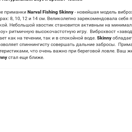
ие приманки
Narval Fishing Skinny
- новейшая модель вибро
рах: 8, 10, 12 и 14 см. Великолепно зарекомендовала себ
кой. Небольшой хвостик становится активным на минимал
оу» ритмичную высокочастотную игру. Виброхвост «завод
ает как на течении, так и в спокойной воде.
Skinny
обладает
озволяет спиннингисту совершать дальние забросы. При
теристиками, что очень важно при береговой ловле. Ваш же
inny
стал еще ближе.