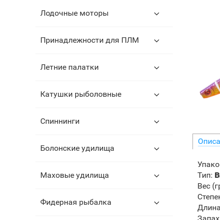
Лодочные моторы
Принадлежности для ПЛМ
Летние палатки
Катушки рыболовные
Спиннинги
Описа
Болонские удилища
Упако
Тип
:
В
Маховые удилища
Вес (г
Степе
Фидерная рыбалка
Длина
Запах