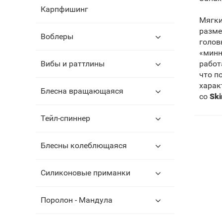
Карпфишинг
Мягк
разме
Воблеры
голов
«минн
работ
Вибы и раттлины
что п
харак
Блесна вращающаяся
со
Sk
Тейл-спиннер
Блесны колеблющаяся
Силиконовые приманки
Поролон - Мандула