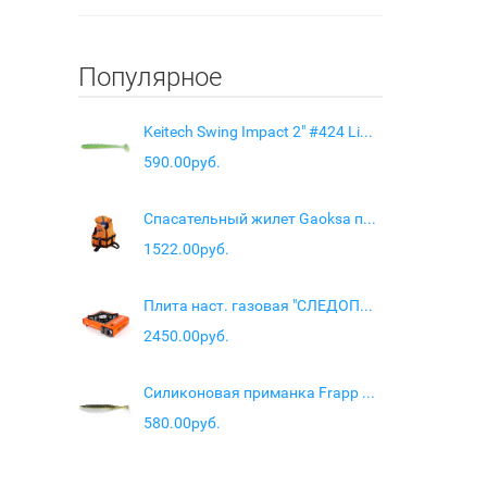
Популярное
Keitech Swing Impact 2" #424 Lime Chartreuse
590.00руб.
Спасательный жилет Gaoksa премиум SpG-30
1522.00руб.
Плита наст. газовая "СЛЕДОПЫТ - Classic"
2450.00руб.
Силиконовая приманка Frapp Razzle 6,5" цвет #33
580.00руб.