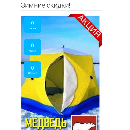
Зимние скидки!
0
Часов
0
Минут
0
Секунд