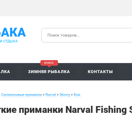
БАКА
 И ОТДЫХА
АЛКА
ЗИМНЯЯ РЫБАЛКА
КОНТАКТЫ
»
Силиконовые приманки
»
Narval
»
Skinny
»
8см.
кие приманки Narval Fishing
u