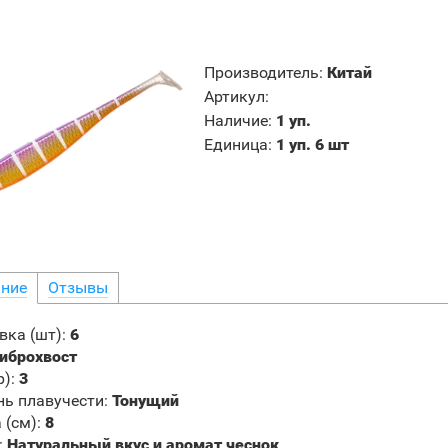
Производитель
:
Китай
Артикул
:
Наличие
:
1 уп.
Единица
:
1 уп. 6 шт
ние
Отзывы
вка (шт)
:
6
иброхвост
р)
:
3
нь плавучести
:
Тонущий
 (см):
8
:
Натуральный вкус и аромат чеснок