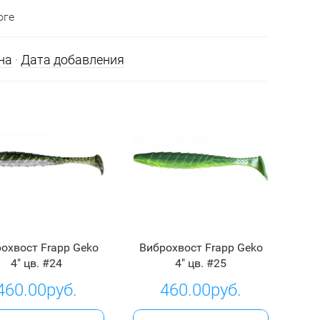
оге
на
·
Дата добавления
охвост Frapp Geko
Виброхвост Frapp Geko
4" цв. #24
4" цв. #25
460.00руб.
460.00руб.