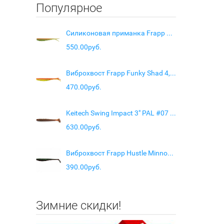
Популярное
Силиконовая приманка Frapp Dotty Dart 6" цвет #28
550.00руб.
Виброхвост Frapp Funky Shad 4,5" цв. PAL #08
470.00руб.
Keitech Swing Impact 3" PAL #07 Motor Oil Red Flake
630.00руб.
Виброхвост Frapp Hustle Minnow 4" цв. PAL #15
390.00руб.
Зимние скидки!