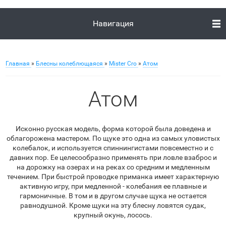
Навигация
Главная
»
Блесны колеблющаяся
»
Mister Cro
»
Атом
Атом
Исконно русская модель, форма которой была доведена и
облагорожена мастером. По щуке это одна из самых уловистых
колебалок, и используется спиннингистами повсеместно и с
давних пор. Ее целесообразно применять при ловле взаброс и
на дорожку на озерах и на реках со средним и медленным
течением. При быстрой проводке приманка имеет характерную
активную игру, при медленной - колебания ее плавные и
гармоничные. В том и в другом случае щука не остается
равнодушной. Кроме щуки на эту блесну ловятся судак,
крупный окунь, лосось.