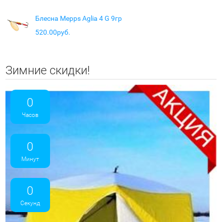
Блесна Mepps Aglia 4 G 9гр
520.00руб.
Зимние скидки!
0
Часов
0
Минут
0
Секунд