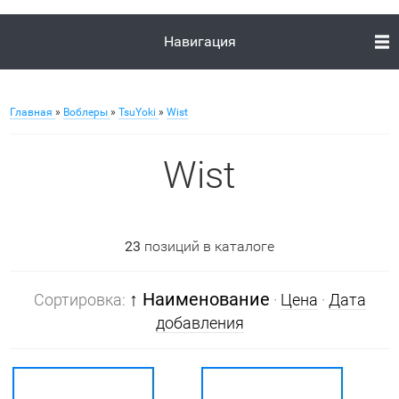
Навигация
Главная
»
Воблеры
»
TsuYoki
»
Wist
Wist
23
позиций в каталоге
↑ Наименование
Сортировка:
·
Цена
·
Дата
добавления