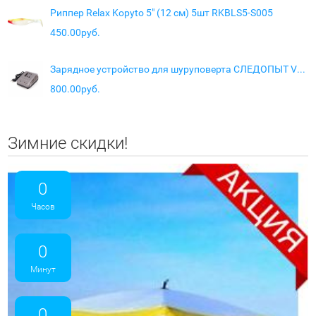
Риппер Relax Kopyto 5" (12 см) 5шт RKBLS5-S005
450.00руб.
Зарядное устройство для шуруповерта СЛЕДОПЫТ VoltGear 21V
800.00руб.
Зимние скидки!
0
Часов
0
Минут
0