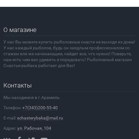
О магазине
У нас Вы можете купить рыболовные снасти не выходя из дома!
У нас каждый рыболов, будь он заядлым профессионалом со
стажем или же начинающим, найдет все, что нужно! Поверьте,
нам есть чем вас удивить и порадовать! Рыболовный магазин
Счастье-рыбака работает для Вас!
Контакты
Мы находимся в г.Арамиль.
Телефон:
+7(343)200-55-40
E-mail:
schasterybaka@mail.ru
Адрес:
ул. Рабочая, 104