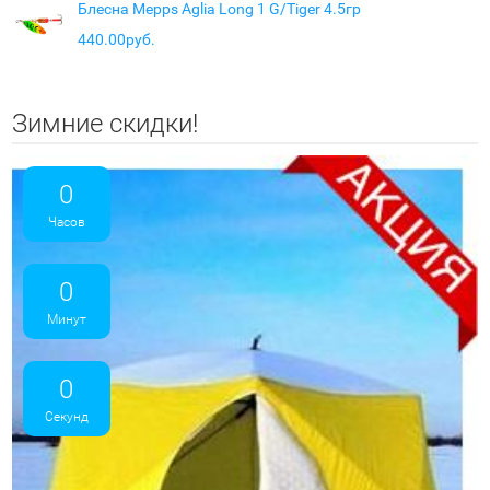
Блесна Mepps Aglia Long 1 G/Tiger 4.5гр
440.00руб.
Зимние скидки!
0
Часов
0
Минут
0
Секунд