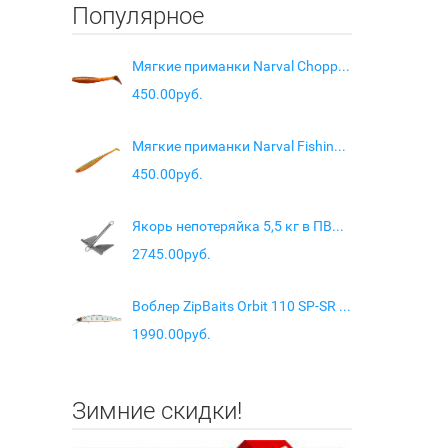
Популярное
Мягкие приманки Narval Choppy Tail 12cm #005-Magic Motoroil
450.00руб.
Мягкие приманки Narval Fishing Skinny 08cm #005-Magic Motoroil
450.00руб.
Якорь непотеряйка 5,5 кг в ПВХ чехле
2745.00руб.
Воблер ZipBaits Orbit 110 SP-SR цв. 316
1990.00руб.
Зимние скидки!