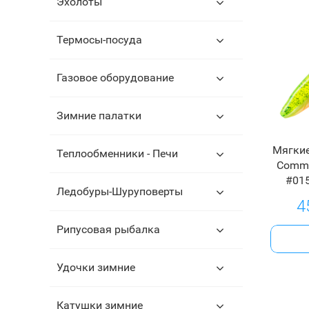
Эхолоты
Термосы-посуда
Газовое оборудование
Зимние палатки
Мягкие
Теплообменники - Печи
Comma
#01
Ледобуры-Шуруповерты
4
Рипусовая рыбалка
Удочки зимние
Катушки зимние