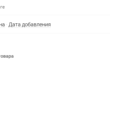
ге
на
·
Дата добавления
товара