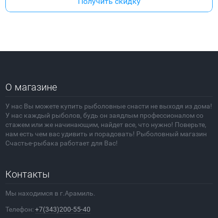
Получить скидку
О магазине
У нас Вы можете купить рыболовные снасти не выходя из дома!
У нас каждый рыболов, будь он заядлым профессионалом со
стажем или же начинающим, найдет все, что нужно! Поверьте,
нам есть чем вас удивить и порадовать! Рыболовный магазин
Счастье-рыбака работает для Вас!
Контакты
Мы находимся в г.Арамиль.
Телефон:
+7(343)200-55-40