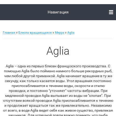
Навигация
Главная
»
Блесна вращающаяся
»
Mepps
»
Aglia
Aglia
Aglia – одна из первых блесен французского производства. С
помощью Aglia было поймано намного больше рекордных рыб,
чем любой другой приманкой. Aglia начинает вращение в ту же
секунду, как только касается воды. Угол вращения постоянно
приспосабливается к течению воды, скорости и стилю
проводки, и постоянно "уточняет" частоты вибрации. При
медленной проводке Aglia выпывает из воды не "хлопая". При
отсутствии всякой проводки Aglia приспасабливается к течению
и продолжает вращаться так же привлекательно. Независимо
от всего, в воде Aglia ведет себя как живое существо, привлекая
хищников. Для успешной ловли важно помнить, что рыба