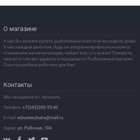
О магазине
У нас Вы можете купить рыболовные снасти не выходя из дома!
У нас каждый рыболов, будь он заядлым профессионалом со
стажем или же начинающим, найдет все, что нужно! Поверьте,
нам есть чем вас удивить и порадовать! Рыболовный магазин
Счастье-рыбака работает для Вас!
Контакты
Мы находимся в г.Арамиль.
Телефон:
+7(343)200-55-40
E-mail:
schasterybaka@mail.ru
Адрес:
ул. Рабочая, 104