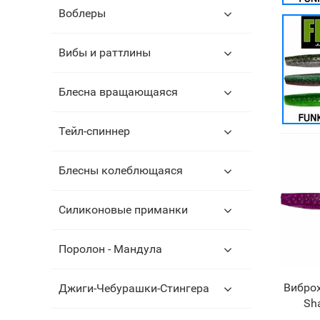
Воблеры
Вибы и раттлины
Блесна вращающаяся
Тейл-спиннер
Блесны колеблющаяся
Силиконовые приманки
Поролон - Мандула
Виброх
Джиги-Чебурашки-Стингера
Sha