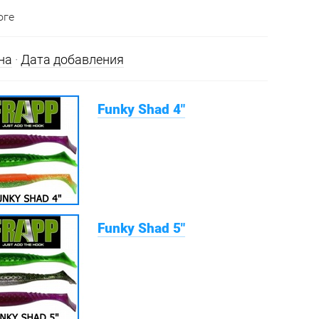
оге
на
·
Дата добавления
Funky Shad 4"
Funky Shad 5"