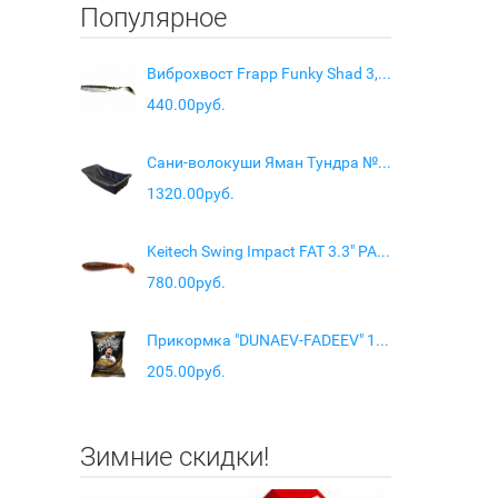
Популярное
Виброхвост Frapp Funky Shad 3,5" цв. #27
440.00руб.
Сани-волокуши Яман Тундра №15 (С-5/1)
1320.00руб.
Keitech Swing Impact FAT 3.3" PAL #07 Motor Oil Red Flake
780.00руб.
Прикормка "DUNAEV-FADEEV" 1кг Feeder Universal
205.00руб.
Зимние скидки!