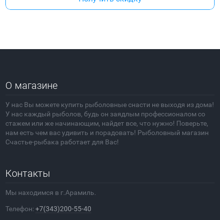
О магазине
У нас Вы можете купить рыболовные снасти не выходя из дома!
У нас каждый рыболов, будь он заядлым профессионалом со
стажем или же начинающим, найдет все, что нужно! Поверьте,
нам есть чем вас удивить и порадовать! Рыболовный магазин
Счастье-рыбака работает для Вас!
Контакты
Мы находимся в г.Арамиль.
Телефон:
+7(343)200-55-40