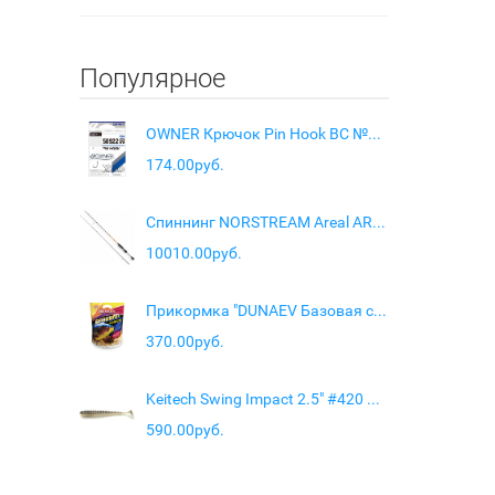
Популярное
OWNER Крючок Pin Hook BC №4 7шт
174.00руб.
Спиннинг NORSTREAM Areal AR-66 L тест 3 - 10 гр
10010.00руб.
Прикормка "DUNAEV Базовая смесь" 2.5кг Универсальная
370.00руб.
Keitech Swing Impact 2.5" #420 Pro Blue Red Pearl
590.00руб.