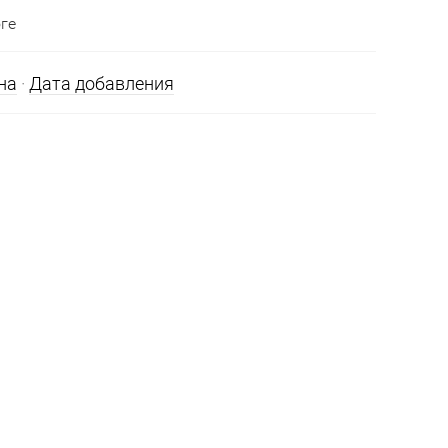
ге
на
·
Дата добавления