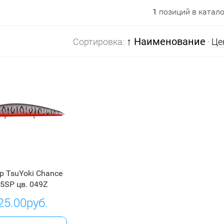
1
позиций в катало
↑ Наименование
Сортировка:
·
Це
р TsuYoki Chance
5SP цв. 049Z
25.00руб.