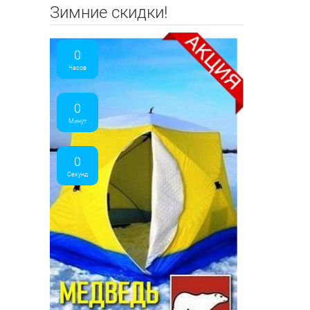
Зимние скидки!
0
Часов
0
Минут
0
Секунд