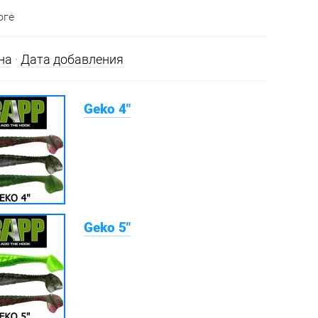
оге
на
·
Дата добавления
Geko 4"
Geko 5"