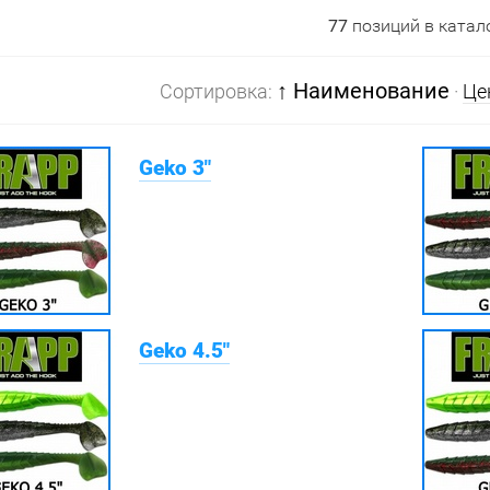
77
позиций в катал
↑ Наименование
Сортировка:
·
Це
Geko 3"
Geko 4.5"