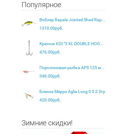
Популярное
Воблер Rapala Jointed Shad Rap JSR04 цвет CB
1310.00руб.
Крючок KOI "3 XL DOUBLE HOOK", размер 3/0 (INT), цвет BN, (10 шт.)
476.00руб.
Поролоновая рыбка APS 125 мм #224 UV (4 шт/упак.)
346.00руб.
Блесна Mepps Aglia Long 0 S 2.5гр
420.00руб.
Зимние скидки!