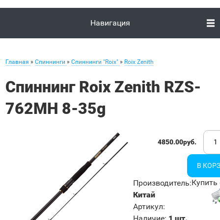
Навигация
Главная
»
Спиннинги
»
Спиннинги "Roix"
»
Roix Zenith
Спиннинг Roix Zenith RZS-
762MH 8-35g
4850.00руб.
Купить 
Производитель
:
Китай
Артикул
:
Наличие
:
1 шт.