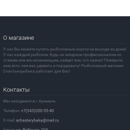
О магазине
У нас Вы можете купить рыболовные снасти не выходя из дома!
У нас каждый рыболов, будь он заядлым профессионалом со
стажем или же начинающим, найдет все, что нужно! Поверьте,
нам есть чем вас удивить и порадовать! Рыболовный магазин
Счастье-рыбака работает для Вас!
Контакты
Мы находимся в г.Арамиль.
Телефон:
+7(343)200-55-40
E-mail:
schasterybaka@mail.ru
Адрес:
ул. Рабочая, 104