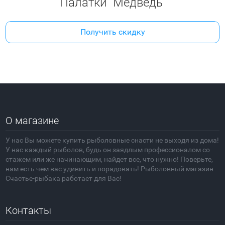
Палатки "Медведь"
Получить скидку
О магазине
У нас Вы можете купить рыболовные снасти не выходя из дома!
У нас каждый рыболов, будь он заядлым профессионалом со
стажем или же начинающим, найдет все, что нужно! Поверьте,
нам есть чем вас удивить и порадовать! Рыболовный магазин
Счастье-рыбака работает для Вас!
Контакты