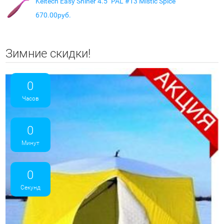
Keitech Easy Shiner 4.5" PAL #13 Mistic Spice
670.00руб.
Зимние скидки!
0
Часов
0
Минут
0
Секунд