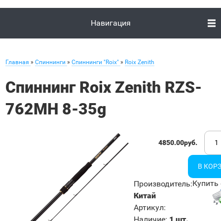
Навигация
Главная
»
Спиннинги
»
Спиннинги "Roix"
»
Roix Zenith
Спиннинг Roix Zenith RZS-
762MH 8-35g
4850.00руб.
Купить 
Производитель
:
Китай
Артикул
:
Наличие
:
1 шт.