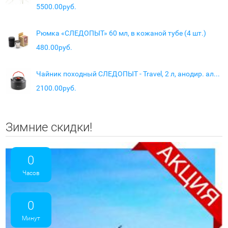
5500.00руб.
Рюмка «СЛЕДОПЫТ» 60 мл, в кожаной тубе (4 шт.)
480.00руб.
Чайник походный СЛЕДОПЫТ - Travel, 2 л, анодир. алюм.
2100.00руб.
Зимние скидки!
0
Часов
0
Минут