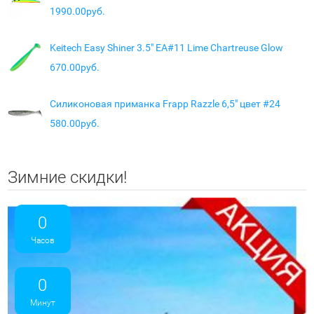
1990.00руб.
Keitech Easy Shiner 3.5" EA#11 Lime Chartreuse Glow
670.00руб.
Силиконовая приманка Frapp Razzle 6,5" цвет #24
580.00руб.
Зимние скидки!
0
Часов
0
Минут