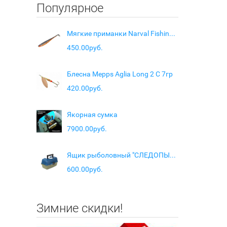
Популярное
Мягкие приманки Narval Fishing Skinny 08cm #034-Black Prince
450.00руб.
Блесна Mepps Aglia Long 2 C 7гр
420.00руб.
Якорная сумка
7900.00руб.
Ящик рыболовный "СЛЕДОПЫТ" с подъемной полкой
600.00руб.
Зимние скидки!