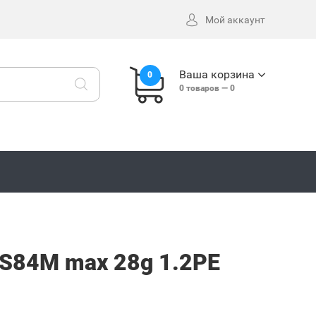
Мой аккаунт
Ваша корзина
0
0
товаров —
0
a S84M max 28g 1.2PE