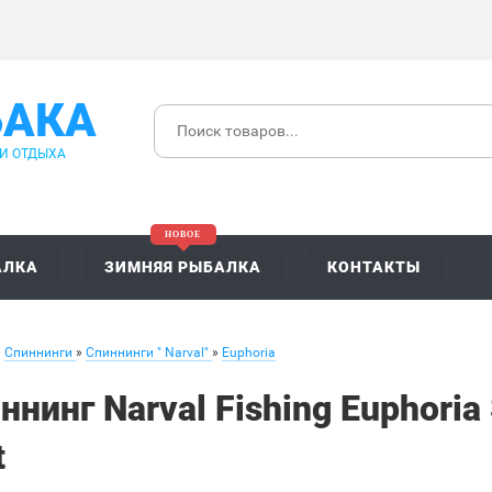
БАКА
 И ОТДЫХА
АЛКА
ЗИМНЯЯ РЫБАЛКА
КОНТАКТЫ
»
Спиннинги
»
Спиннинги " Narval"
»
Euphoria
ннинг Narval Fishing Euphori
t