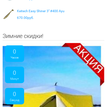
Keitech Easy Shiner 3" #400 Ayu
670.00руб.
Зимние скидки!
0
Часов
0
Минут
0
Секунд