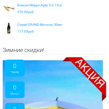
Блесна Mepps Aglia 5 G 13гр
570.00руб.
Спрей GRAND Мотыль 50мл
177.00руб.
Зимние скидки!
0
Часов
0
Минут