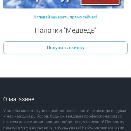
Успевай заказать прямо сейчас!
Палатки "Медведь"
Получить скидку
О магазине
У нас Вы можете купить рыболовные снасти не выходя из дома!
У нас каждый рыболов, будь он заядлым профессионалом со
стажем или же начинающим, найдет все, что нужно! Поверьте,
нам есть чем вас удивить и порадовать! Рыболовный магазин