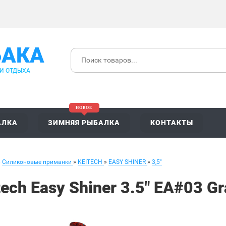
БАКА
 И ОТДЫХА
АЛКА
ЗИМНЯЯ РЫБАЛКА
КОНТАКТЫ
»
Силиконовые приманки
»
KEITECH
»
EASY SHINER
»
3,5"
tech Easy Shiner 3.5" EA#03 G