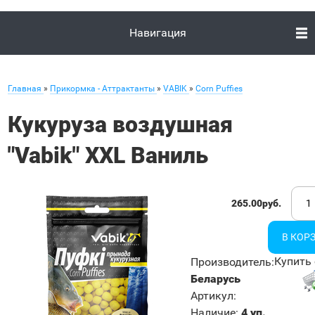
Навигация
Главная
»
Прикормка - Аттрактанты
»
VABIK
»
Corn Puffies
Кукуруза воздушная
"Vabik" XXL Ваниль
265.00руб.
Купить 
Производитель
:
Беларусь
Артикул
:
Наличие
:
4 уп.