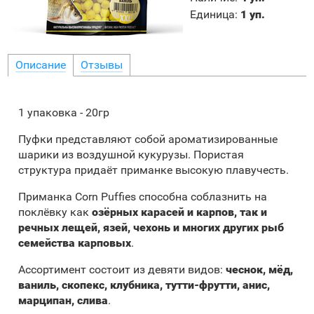
Единица
:
1 уп.
Описание
Отзывы
1 упаковка - 20гр
Пуфки представляют собой ароматизированные
шарики из воздушной кукурузы. Пористая
структура придаёт приманке высокую плавучесть.
Приманка Corn Puffies способна соблазнить на
поклёвку как
озёрных карасей и карпов, так и
речных лещей, язей, чехонь и многих других рыб
семейства карповых
.
Ассортимент состоит из девяти видов:
чеснок, мёд,
ваниль, скопекс, клубника, тутти-фрутти, анис,
марципан, слива
.