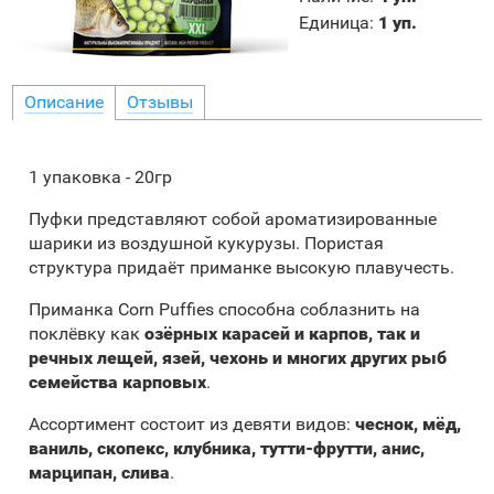
Единица
:
1 уп.
Описание
Отзывы
1 упаковка - 20гр
Пуфки представляют собой ароматизированные
шарики из воздушной кукурузы. Пористая
структура придаёт приманке высокую плавучесть.
Приманка Corn Puffies способна соблазнить на
поклёвку как
озёрных карасей и карпов, так и
речных лещей, язей, чехонь и многих других рыб
семейства карповых
.
Ассортимент состоит из девяти видов:
чеснок, мёд,
ваниль, скопекс, клубника, тутти-фрутти, анис,
марципан, слива
.