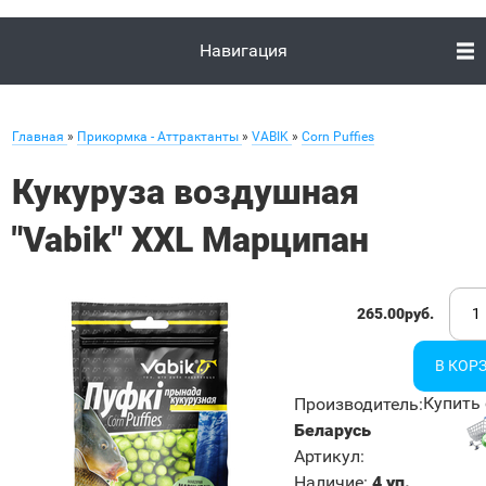
Навигация
Главная
»
Прикормка - Аттрактанты
»
VABIK
»
Corn Puffies
Кукуруза воздушная
"Vabik" XXL Марципан
265.00руб.
Купить 
Производитель
:
Беларусь
Артикул
:
Наличие
:
4 уп.