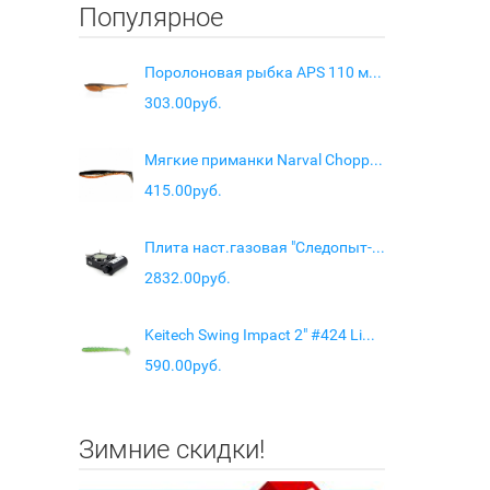
Популярное
Поролоновая рыбка APS 110 мм #223 UV (4 шт/упак.)
303.00руб.
Мягкие приманки Narval Choppy Tail 8cm #034-Black Prince
415.00руб.
Плита наст.газовая "Следопыт-Mars" керам.
2832.00руб.
Keitech Swing Impact 2" #424 Lime Chartreuse
590.00руб.
Зимние скидки!