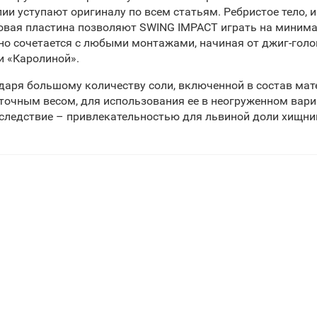
пии уступают оригиналу по всем статьям. Ребристое тело, 
овая пластина позволяют SWING IMPACT играть на минима
но сочетается с любыми монтажами, начиная от джиг-голо
 и «Каролиной».
даря большому количеству соли, включенной в состав мат
точным весом, для использования ее в неогруженном вари
 следствие – привлекательностью для львиной доли хищни