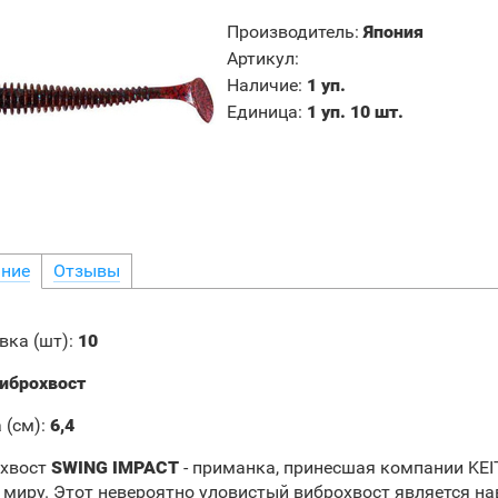
Производитель
:
Япония
Артикул
:
Наличие
:
1 уп.
Единица
:
1 уп. 10 шт.
ние
Отзывы
вка (шт):
10
иброхвост
 (см):
6,4
хвост
SWING IMPACT
- приманка, принесшая компании KE
 миру. Этот невероятно уловистый виброхвост является н