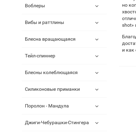
но ко
Воблеры
хвост
отлич
Вибы и раттлины
shot»
Благо
Блесна вращающаяся
доста
и как
Тейл-спиннер
Блесны колеблющаяся
Силиконовые приманки
Поролон - Мандула
Джиги-Чебурашки-Стингера