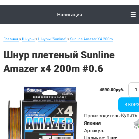
Навигация
Главная
»
Шнуры
»
Шнуры "Sunline"
»
Sunline Amazer X4 200m
Шнур плетеный Sunline
Amazer x4 200m #0.6
4590.00руб.
Купить 
Производитель
:
Япония
Артикул
:
Наличие
:
1 шт.