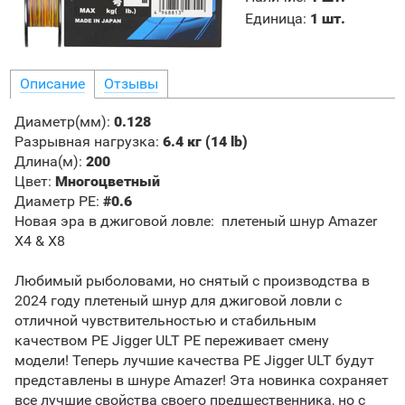
Единица
:
1 шт.
Описание
Отзывы
Диаметр(мм):
0.128
Разрывная нагрузка
:
6.4 кг (14 lb)
Длина(м)
:
200
Цвет:
Многоцветный
Диаметр PE
:
#0.6
Новая эра в джиговой ловле: плетеный шнур Amazer
X4 & X8
Любимый рыболовами, но снятый с производства в
2024 году плетеный шнур для джиговой ловли с
отличной чувствительностью и стабильным
качеством PE Jigger ULT PE переживает смену
модели! Теперь лучшие качества PE Jigger ULT будут
представлены в шнуре Amazer! Эта новинка сохраняет
все лучшие свойства своего предшественника, но с