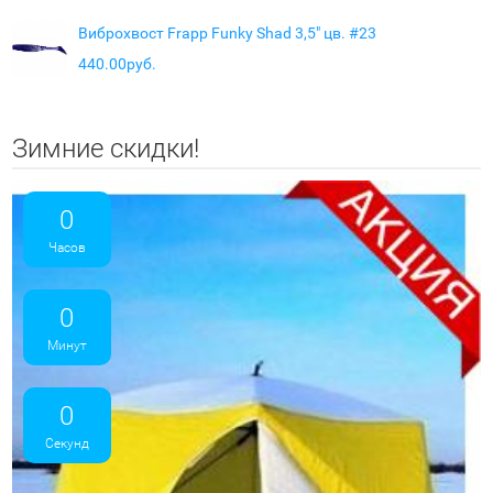
Виброхвост Frapp Funky Shad 3,5" цв. #23
440.00руб.
Зимние скидки!
0
Часов
0
Минут
0
Секунд