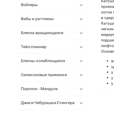
Катушк
Воблеры
проеха
сотни 
в сде
Вибы и раттлины
Катушк
легких
Блесна вращающаяся
медиум
подшип
люфтов
Тейл-спиннер
Основн
Блесны колеблющаяся
в
ц
у
Силиконовые приманки
у
у
Поролон - Мандула
Джиги-Чебурашки-Стингера