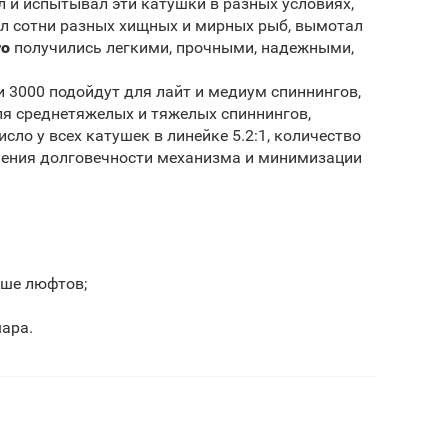
 и испытывал эти катушки в разных условиях,
вил сотни разных хищных и мирных рыб, вымотал
ro
получились легкими, прочными, надежными,
и 3000 подойдут для лайт и медиум спиннингов,
ля среднетяжелых и тяжелых спиннингов,
ло у всех катушек в линейке 5.2:1, количество
ичения долговечности механизма и минимизации
ьше люфтов;
шара.