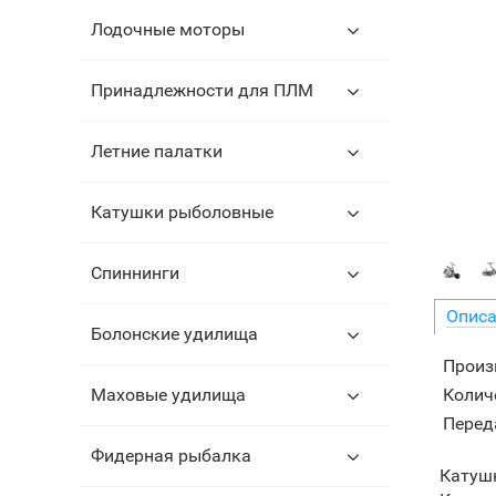
Лодочные моторы
Принадлежности для ПЛМ
Летние палатки
Катушки рыболовные
Спиннинги
Описа
Болонские удилища
Произ
Колич
Маховые удилища
Перед
Фидерная рыбалка
Катуш