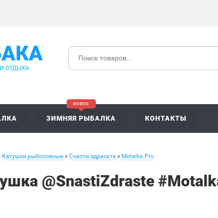
БАКА
 И ОТДЫХА
АЛКА
ЗИМНЯЯ РЫБАЛКА
КОНТАКТЫ
»
Катушки рыболовные
»
Снасти здрасьте
»
Motalka Pro
ушка @SnastiZdraste #Motalka