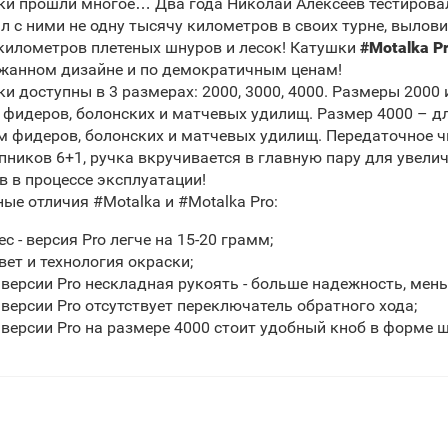
и прошли многое… Два года Николай Алексеев тестировал
л с ними не одну тысячу километров в своих турне, выло
километров плетеных шнуров и лесок! Катушки
#Motalka P
ржанном дизайне и по демократичным ценам!
и доступны в 3 размерах: 2000, 3000, 4000. Размеры 2000 
 фидеров, болонских и матчевых удилищ. Размер 4000 – д
 фидеров, болонских и матчевых удилищ. Передаточное чис
ников 6+1, ручка вкручивается в главную пару для увел
 в процессе эксплуатации!
ые отличия #Motalka и #Motalka Pro:
ес - версия Pro легче на 15-20 грамм;
вет и технология окраски;
 версии Pro нескладная рукоять - больше надежность, мен
 версии Pro отсутствует переключатель обратного хода;
 версии Pro на размере 4000 стоит удобный кноб в форме 