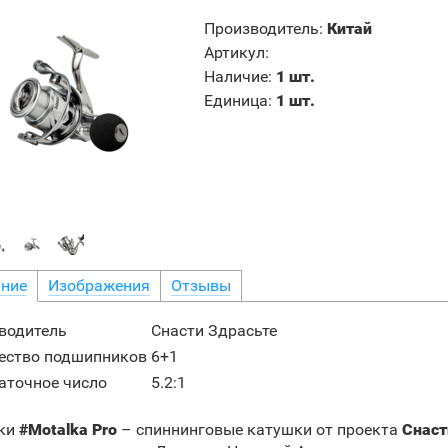
Производитель
:
Китай
Артикул
:
Наличие
:
1 шт.
Единица
:
1 шт.
ние
Изображения
Отзывы
водитель
Снасти Здрасьте
ество подшипников
6+1
аточное число
5.2:1
ки
#Motalka Pro
– спиннинговые катушки от проекта
Снаст