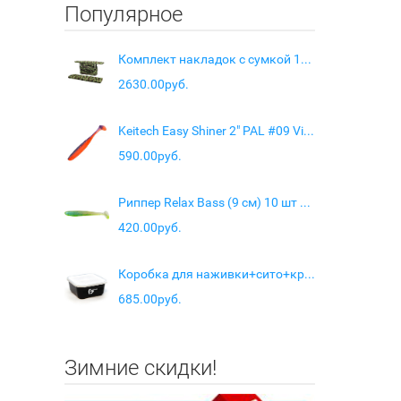
Популярное
Комплект накладок с сумкой 100х20х4 см из Оксфорда (зеленый кмф)
2630.00руб.
Keitech Easy Shiner 2" PAL #09 Violet Fire
590.00руб.
Риппер Relax Bass (9 см) 10 шт RB3/L-588
420.00руб.
Коробка для наживки+сито+крышка 166х166х75мм
685.00руб.
Зимние скидки!