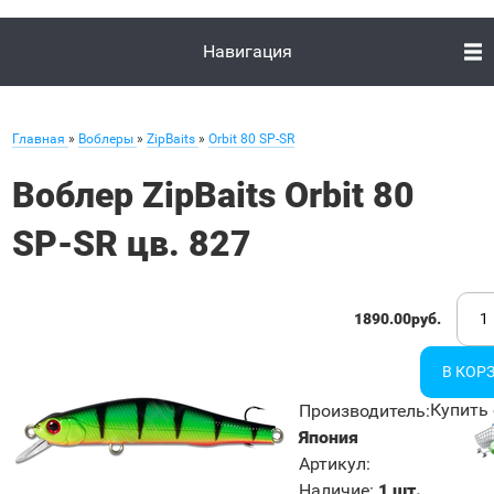
Навигация
Главная
»
Воблеры
»
ZipBaits
»
Orbit 80 SP-SR
Воблер ZipBaits Orbit 80
SP-SR цв. 827
1890.00руб.
Купить 
Производитель
:
Япония
Артикул
:
Наличие
:
1 шт.