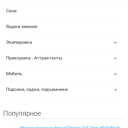
Сани
Ящики зимние
Экипировка
Прикормка - Аттрактанты
Мебель
Подсаки, садки, подъемники
Популярное
Мягкие приманки Narval Choppy Tail 10cm #034-Black Prince