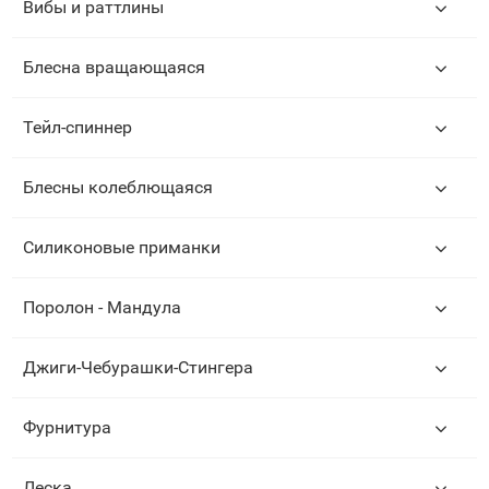
Вибы и раттлины
Блесна вращающаяся
Тейл-спиннер
Блесны колеблющаяся
Силиконовые приманки
Поролон - Мандула
Джиги-Чебурашки-Стингера
Фурнитура
Леска