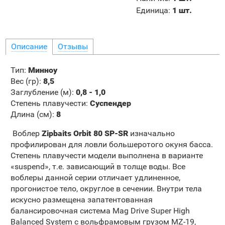
Единица
:
1 шт.
Описание
Отзывы
Тип:
Минноу
Вес (гр):
8,5
Заглубление (м):
0,8 - 1,0
Степень плавучести
:
Суспендер
Длина (см)
:
8
Воблер
Zipbaits Orbit 80 SP-SR
изначально
профилирован для ловли большеротого окуня басса.
Степень плавучести модели выполнена в варианте
«suspend», т.е. зависающий в толще воды. Все
воблеры данной серии отличает удлиненное,
прогонистое тело, округлое в сечении. Внутри тела
искусно размещена запатентованная
балансировочная система Mag Drive Super High
Balanced System с вольфрамовым грузом MZ-19,