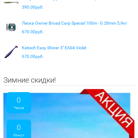
390.00руб.
Леска Owner Broad Carp Special 100m - 0.28mm 5,9кг
670.00руб.
Keitech Easy Shiner 3" EA04 Violet
670.00руб.
Зимние скидки!
0
Часов
0
Минут