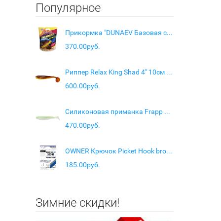
Популярное
Прикормка "DUNAEV Базовая смесь" 2.5кг Карп-Карась
370.00руб.
Риппер Relax King Shad 4" 10см 10шт L-052
600.00руб.
Силиконовая приманка Frapp Razzle 4,3" цвет #PAL02
470.00руб.
OWNER Крючок Picket Hook brown №6 10шт
185.00руб.
Зимние скидки!