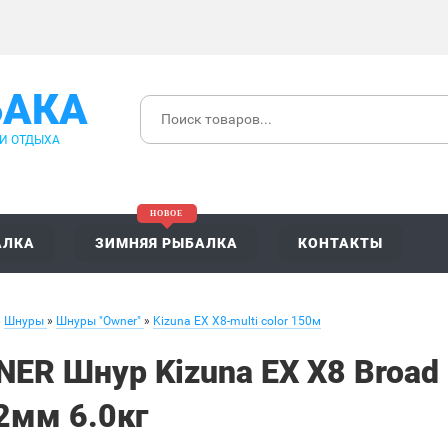
БАКА
 И ОТДЫХА
АЛКА
ЗИМНЯЯ РЫБАЛКА
КОНТАКТЫ
»
Шнуры
»
Шнуры "Owner"
»
Kizuna EX X8-multi color 150м
ER Шнур Kizuna EX X8 Broad 
2мм 6.0кг