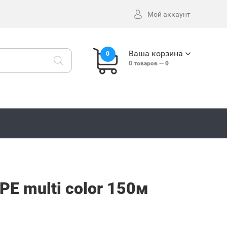
Мой аккаунт
Ваша корзина
0
0
товаров —
0
PE multi color 150м