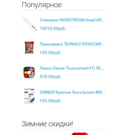
Популярное
Спиннинг NORSTREAM Areal AR-66 L тест 3 - 10 гр
10010.00руб.
Прикормка "DUNAEV КЛАССИКА" 0.9кг Карп Тутти-Фрутти
145.00руб.
Леска Owner Tournament FC 50м 0,31мм 6,1кг
978.00руб.
OWNER Крючок Ikura brown №6 15шт
193.00руб.
Зимние скидки!