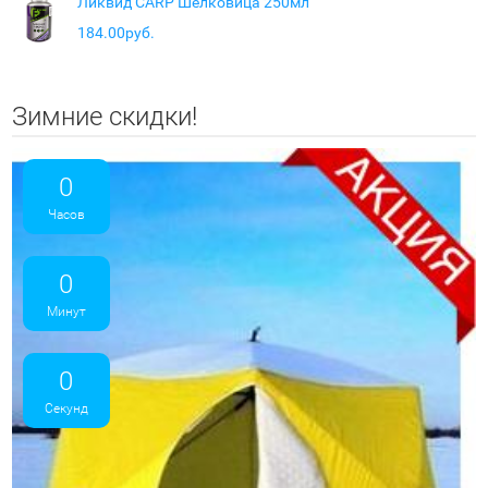
Ликвид CARP Шелковица 250мл
184.00руб.
Зимние скидки!
0
Часов
0
Минут
0
Секунд