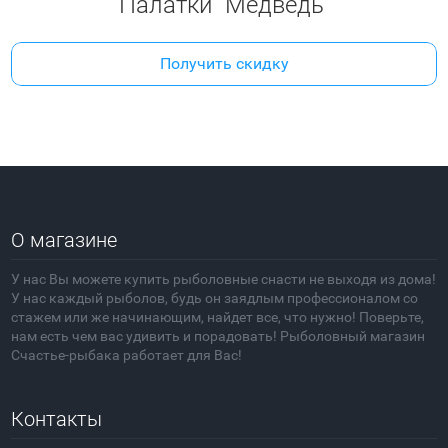
Палатки "Медведь"
Получить скидку
О магазине
У нас Вы можете купить рыболовные снасти не выходя из дома!
У нас каждый рыболов, будь он заядлым профессионалом со
стажем или же начинающим, найдет все, что нужно! Поверьте,
нам есть чем вас удивить и порадовать! Рыболовный магазин
Счастье-рыбака работает для Вас!
Контакты