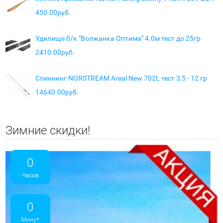
450.00руб.
Удилище б/к "Волжанка Оптима" 4.0м тест до 25гр
2410.00руб.
Спиннинг NORSTREAM Areal New 702L тест 3,5 - 12 гр
14640.00руб.
Зимние скидки!
0
Часов
0
Минут