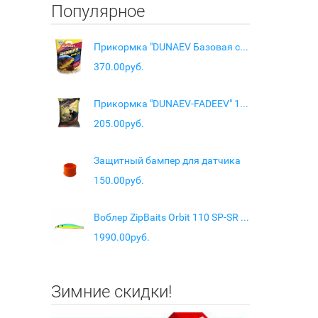
Популярное
Прикормка "DUNAEV Базовая смесь" 2.5кг Река
370.00руб.
Прикормка "DUNAEV-FADEEV" 1кг Feeder Carp Black (Карп Чёрная)
205.00руб.
Защитный бампер для датчика
150.00руб.
Воблер ZipBaits Orbit 110 SP-SR цв. 997
1990.00руб.
Зимние скидки!