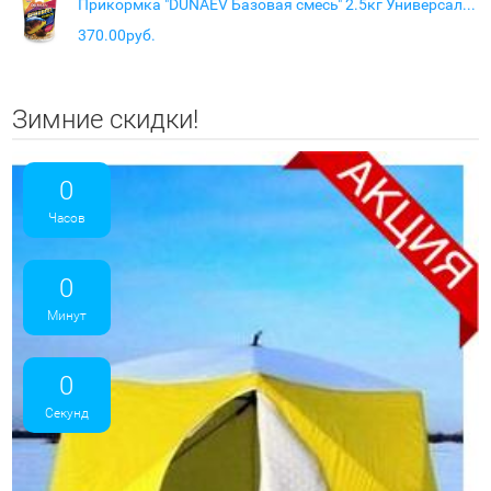
Прикормка "DUNAEV Базовая смесь" 2.5кг Универсальная
370.00руб.
Зимние скидки!
0
Часов
0
Минут
0
Секунд