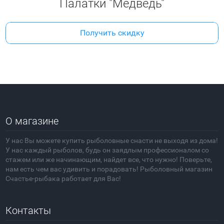
Палатки "Медведь"
Получить скидку
О магазине
У нас Вы можете купить рыболовные снасти не выходя из дома!
У нас каждый рыболов, будь он заядлым профессионалом со
стажем или же начинающим, найдет все, что нужно! Поверьте,
нам есть чем вас удивить и порадовать! Рыболовный магазин
Счастье-рыбака работает для Вас!
Контакты