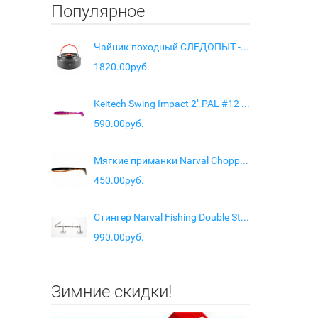
Популярное
Чайник походный СЛЕДОПЫТ - Optimum, 1,6 л, анодир. алюм.
1820.00руб.
Keitech Swing Impact 2" PAL #12 Grape Shad
590.00руб.
Мягкие приманки Narval Choppy Tail 12cm #034-Black Prince
450.00руб.
Стингер Narval Fishing Double Stingers 26cm 40kg 2/0 (2 шт)
990.00руб.
Зимние скидки!