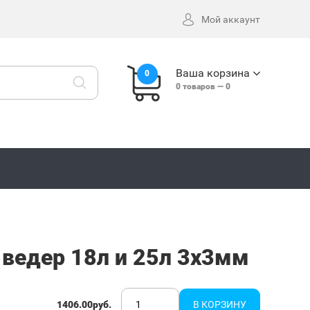
Мой аккаунт
Ваша корзина
0
0
товаров —
0
ведер 18л и 25л 3x3мм
1406.00руб.