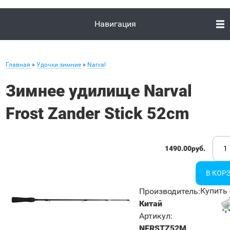
Навигация
Главная
»
Удочки зимние
»
Narval
Зимнее удилище Narval
Frost Zander Stick 52cm
1490.00руб.
Купить 
Производитель
:
Китай
Артикул
:
NFRSTZ52M