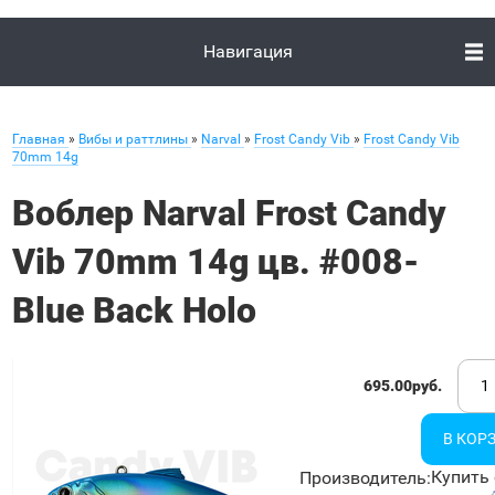
Навигация
Главная
»
Вибы и раттлины
»
Narval
»
Frost Candy Vib
»
Frost Candy Vib
70mm 14g
Воблер Narval Frost Candy
Vib 70mm 14g цв. #008-
Blue Back Holo
695.00руб.
Купить 
Производитель
: