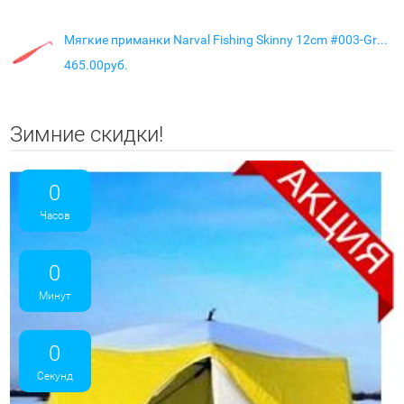
Мягкие приманки Narval Fishing Skinny 12cm #003-Grape Violet
465.00руб.
Зимние скидки!
0
Часов
0
Минут
0
Секунд