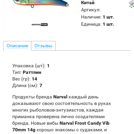
Китай
Артикул
:
Наличие
:
1 шт.
Единица
:
1 шт.
Описание
Отзывы
Упаковка (шт)
:
1
Тип
:
Раттлин
Вес (гр)
:
14
Длина (см):
7
Продукты бренда
Narval
каждый день
доказывают свою состоятельность в руках
многих рыболовов-энтузиастов, каждая
приманка проверена лично создателями
бренда. Новые вибы
Narval Frost Candy Vib
70mm 14g
хорошо знакомы с судаками, и