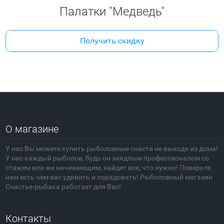
Палатки "Медведь"
Получить скидку
О магазине
У нас Вы можете купить рыболовные снасти не выходя из дома!
У нас каждый рыболов, будь он заядлым профессионалом со
стажем или же начинающим, найдет все, что нужно! Поверьте,
нам есть чем вас удивить и порадовать! Рыболовный магазин
Счастье-рыбака работает для Вас!
Контакты