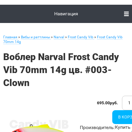
Навигация
Главная
»
Вибы и раттлины
»
Narval
»
Frost Candy Vib
»
Frost Candy Vib
70mm 14g
Воблер Narval Frost Candy
Vib 70mm 14g цв. #003-
Clown
695.00руб.
Купить 
Производитель
: