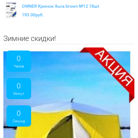
OWNER Крючок Ikura brown №12 18шт
193.00руб.
Зимние скидки!
0
Часов
0
Минут
0
Секунд