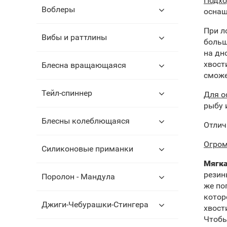
Подхо
Воблеры
оснащ
При л
Вибы и раттлины
больш
на дн
хвост
Блесна вращающаяся
сможе
Тейл-спиннер
Для о
рыбу 
Блесны колеблющаяся
Отлич
Огром
Силиконовые приманки
Мягка
резин
Поролон - Мандула
же по
котор
Джиги-Чебурашки-Стингера
хвост
Чтобы