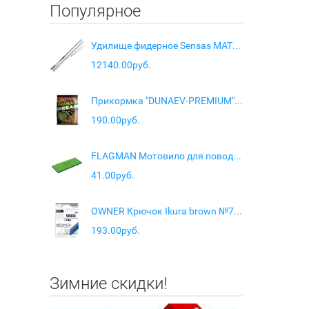
Популярное
Удилище фидерное Sensas MATCH Feeder 3.86
12140.00руб.
Прикормка "DUNAEV-PREMIUM" 1кг Лещ Сладкий
190.00руб.
FLAGMAN Мотовило для поводков и оснасток Eva Rig blue-green 15х6х0,8см
41.00руб.
OWNER Крючок Ikura brown №7 16шт
193.00руб.
Зимние скидки!