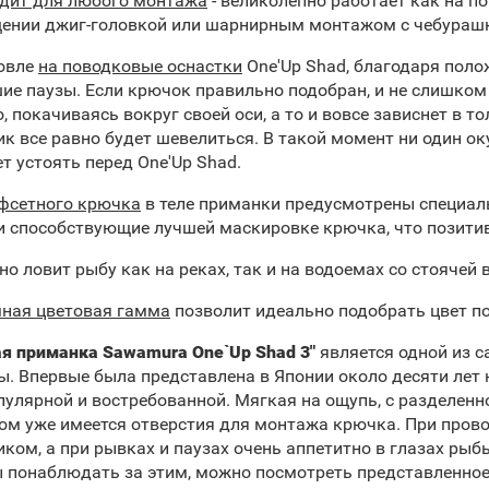
дит для любого монтажа
- великолепно работает как на п
ении джиг-головкой или шарнирным монтажом с чебураш
овле
на поводковые оснастки
One'Up Shad, благодаря поло
ие паузы. Если крючок правильно подобран, и не слишком
о, покачиваясь вокруг своей оси, а то и вовсе зависнет в т
ик все равно будет шевелиться. В такой момент ни один окун
т устоять перед One'Up Shad.
фсетного крючка
в теле приманки предусмотрены специал
и способствующие лучшей маскировке крючка, что позитивн
но ловит рыбу как на реках, так и на водоемах со стоячей 
ная цветовая гамма
позволит идеально подобрать цвет по
я приманка Sawamura One`Up Shad 3"
является одной из 
ы. Впервые была представлена в Японии около десяти лет н
пулярной и востребованной. Мягкая на ощупь, с разделенн
ом уже имеется отверстия для монтажа крючка. При пров
иком, а при рывках и паузах очень аппетитно в глазах ры
 понаблюдать за этим, можно посмотреть представленное 