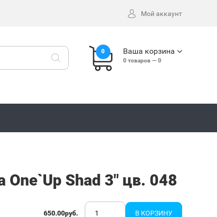
Мой аккаунт
Ваша корзина
0
0
товаров —
0
One`Up Shad 3" цв. 048
650.00руб.