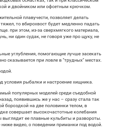
оводковых оснастках, так и при классическом
кой и двойником или офсетным крючком.
жительной плавучести, позволяет делать
 тяжел, то вбирохвост будет медленно падать
олще. при этом, из-за сверхмягкого материала,
ь, ни один судак, не говоря уже про щуку, не
ьные углубления, помогающие лучше засекать
о сказывается при ловле в "трудных" местах.
водой.
д условия рыбалки и настроение хищника.
самый популярных моделей среди съедобной
азад, появившись же у нас – сразу стала так
ой бороздкой на две половинки телом, в
одке совершает высокочастотные колебания
бы выглядит ее плавные кульбиты и развороты.
ниже видео, о поведении приманки под водой.