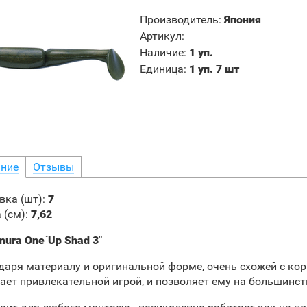
Производитель
:
Япония
Артикул
:
Наличие
:
1 уп.
Единица
:
1 уп. 7 шт
ние
Отзывы
вка (шт)
:
7
 (см)
:
7,62
ura One`Up Shad 3"
даря материалу и оригинальной форме, очень схожей с к
ает привлекательной игрой, и позволяет ему на большинст