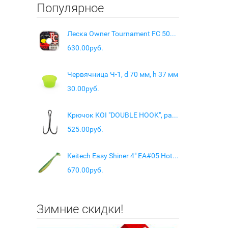
Популярное
Леска Owner Tournament FC 50м 0,16мм 1,8кг
630.00руб.
Червячница Ч-1, d 70 мм, h 37 мм
30.00руб.
Крючок KOI "DOUBLE HOOK", размер 4/0 (INT), цвет BN, (10 шт.)
525.00руб.
Keitech Easy Shiner 4" EA#05 Hot Fire Tiger
670.00руб.
Зимние скидки!