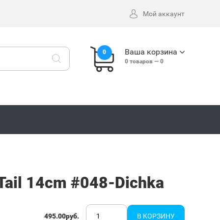
Мой аккаунт
Ваша корзина
0
0
товаров —
0
Tail 14cm #048-Dichka
495.00руб.