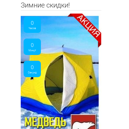
Зимние скидки!
0
Часов
0
Минут
0
Секунд