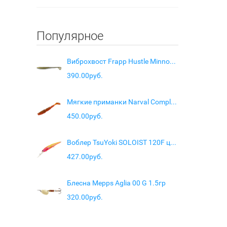
Популярное
Виброхвост Frapp Hustle Minnow 4" цв. #36
390.00руб.
Мягкие приманки Narval Complex Shad 12cm #005-Magic Motoroil
450.00руб.
Воблер TsuYoki SOLOIST 120F цв 203
427.00руб.
Блесна Mepps Aglia 00 G 1.5гр
320.00руб.