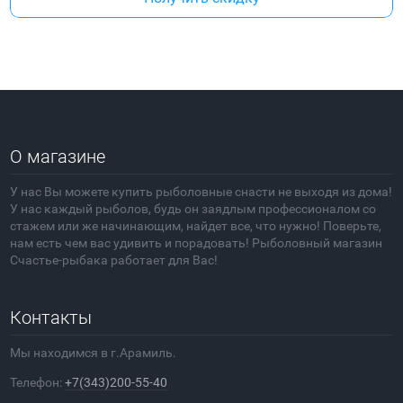
О магазине
У нас Вы можете купить рыболовные снасти не выходя из дома!
У нас каждый рыболов, будь он заядлым профессионалом со
стажем или же начинающим, найдет все, что нужно! Поверьте,
нам есть чем вас удивить и порадовать! Рыболовный магазин
Счастье-рыбака работает для Вас!
Контакты
Мы находимся в г.Арамиль.
Телефон:
+7(343)200-55-40