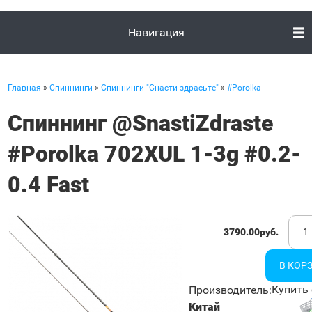
Навигация
Главная
»
Спиннинги
»
Спиннинги "Снасти здрасьте"
»
#Porolka
Спиннинг @SnastiZdraste
#Porolka 702XUL 1-3g #0.2-
0.4 Fast
3790.00руб.
Купить 
Производитель
:
Китай