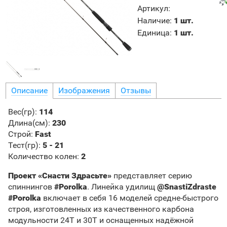
Артикул
:
Наличие
:
1 шт.
Единица
:
1 шт.
Описание
Изображения
Отзывы
Вес(гр)
:
114
Длина(см):
230
Строй:
Fast
Тест(гр)
:
5 - 21
Количество колен:
2
Проект «Снасти Здрасьте»
представляет серию
спиннингов
#Porolka
. Линейка удилищ
@SnastiZdraste
#Porolka
включает в себя 16 моделей средне-быстрого
строя, изготовленных из качественного карбона
модульности 24T и 30T и оснащенных надёжной