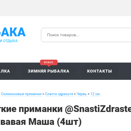
БАКА
 И ОТДЫХА
АЛКА
ЗИМНЯЯ РЫБАЛКА
КОНТАКТЫ
»
Силиконовые приманки
»
Снасти здрасьте
»
Червь
»
12 см.
кие приманки @SnastiZdrast
вавая Маша (4шт)