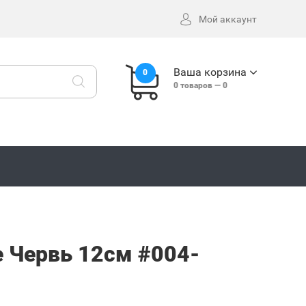
Мой аккаунт
Ваша корзина
0
0
товаров —
0
e Червь 12см #004-