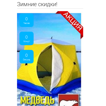
Зимние скидки!
0
Часов
0
Минут
0
Секунд