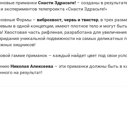
оновые приманки
Снасти Здрасьте!
– созданы в результат
 и экспериментов телепроекта «Снасти Здрасьте!»
сновные Формы –
виброхвост, червь и твистер
, в трех раз
евым в одной концепции, имеют плотное тело и могут бы
а! Хвостовая часть рифленая, разработана для увеличен
придания уникальной подвижности на самых деликатных п
ожных хищников!
овой гамме приманок – каждый найдет цвет под свои усло
ению
Николая Алексеева
– эти приманки должны быть в к
нного на результат!