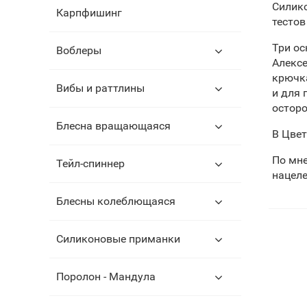
Силик
Карпфишинг
тестов
Три о
Воблеры
Алексе
крючк
Вибы и раттлины
и для 
остор
Блесна вращающаяся
В Цвет
По мн
Тейл-спиннер
нацеле
Блесны колеблющаяся
Силиконовые приманки
Поролон - Мандула