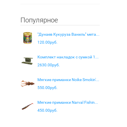
Популярное
"Дунаев Кукуруза Ваниль" металлобанка 320мл
120.00руб.
Комплект накладок с сумкой 100х20х4 см из Оксфорда (зеленый кмф)
2630.00руб.
Мягкие приманки Noike Smokin' Dad 2.5" #037-Bln Cinnamon Pl (7 шт.)
550.00руб.
Мягкие приманки Narval Fishing Skinny 08cm #020-Magic Perch
450.00руб.